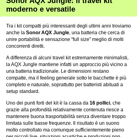
Sonor AQX Jungle: il travel kit
moderno e versatile
Tra i kit compatti più interessanti degli ultimi anni troviamo
anche la
Sonor AQX Jungle
, una batteria che cerca di
unire portabilità e sensazione “full size” meglio di molti
concorrenti diretti.
A differenza di alcuni travel kit estremamente minimalisti,
la AQX Jungle mantiene infatti un approccio più vicino a
una batteria tradizionale. Le dimensioni restano
compatte, ma il feeling generale sotto le bacchette è più
completo e naturale, soprattutto per batteristi abituati a
setup standard.
Uno dei punti forti del kit è la cassa da
16 pollici
, che
grazie alla profondità relativamente contenuta riesce a
mantenere buona trasportabilità senza diventare troppo
limitata sulle basse frequenze. Il risultato è un suono
molto controllato ma comunque sufficientemente pieno
per piccoli live, situazioni acustiche e produzioni pop