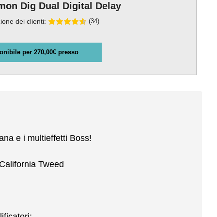
mon Dig Dual Digital Delay
ione dei clienti:
(34)
onibile per 270,00€ presso
ana e i multieffetti Boss!
California Tweed
ificatori: