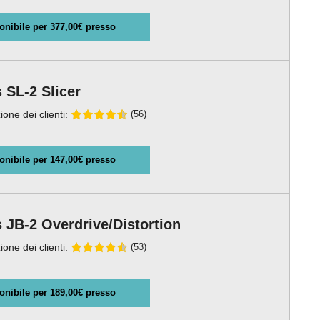
onibile per 377,00€ presso
 SL-2 Slicer
ione dei clienti:
(56)
onibile per 147,00€ presso
 JB-2 Overdrive/Distortion
ione dei clienti:
(53)
onibile per 189,00€ presso