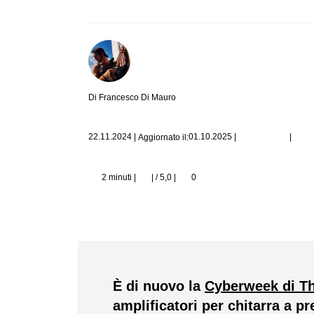
Di Francesco Di Mauro
|
22.11.2024
|
01.10.2025
|
Aggiornato il:
2 minuti |
| / 5,0
|
0
È di nuovo la
Cyberweek di 
amplificatori per chitarra a pr