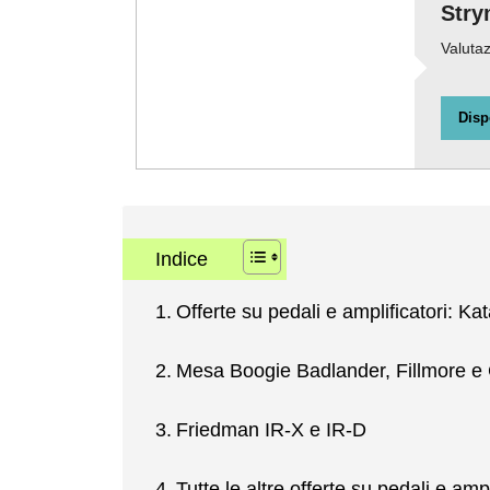
Stry
Valutaz
Disp
Indice
Offerte su pedali e amplificatori: Kat
Mesa Boogie Badlander, Fillmore e 
Friedman IR-X e IR-D
Tutte le altre offerte su pedali e ampl