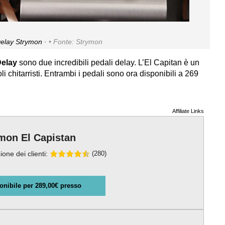
Delay Strymon ·
Fonte: Strymon
Delay
sono due incredibili pedali delay. L’El Capitan è un
i chitarristi. Entrambi i pedali sono ora disponibili a 269
Affiliate Links
mon El Capistan
ione dei clienti:
(280)
onibile per 289,00€ presso