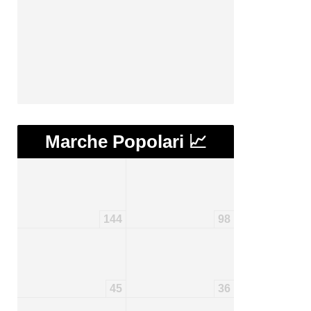
Marche Popolari 📈
144
98
45
36