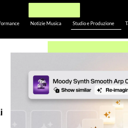
rformance
Notizie Musica
Studio e Produzione
T
aggiorna con Re-imagine: dite addio ai Copyright Strike
i