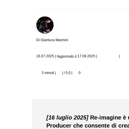
Di Gianluca Mannini
|
16.07.2025
|
17.09.2025
|
Aggiornato il:
5 minuti |
| / 5,0
|
0
[16 luglio 2025]
Re-imagine è 
Producer che consente di crear