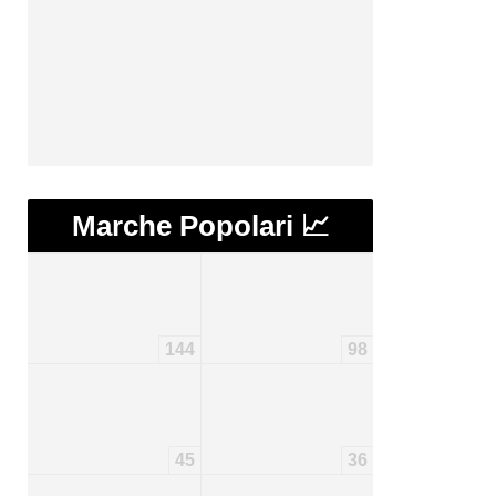
Marche Popolari 📈
144
98
45
36