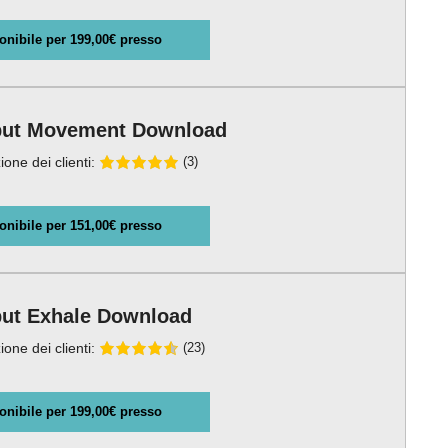
onibile per 199,00€ presso
put Movement Download
ione dei clienti:
(3)
onibile per 151,00€ presso
ut Exhale Download
ione dei clienti:
(23)
onibile per 199,00€ presso