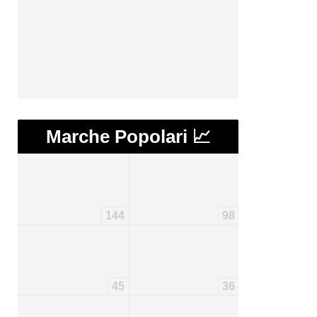
Marche Popolari 📈
144
98
45
36