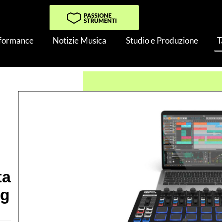
rformance
Notizie Musica
Studio e Produzione
T
p Keypad Pro: Integrazione compatta e completa con Bitwig
ta
ig