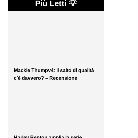
Più Letti 💡
Mackie Thumpv4: il salto di qualità
c’è davvero? – Recensione
Harley Benton amplia la serie