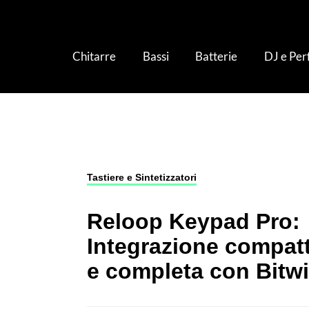
Chitarre
Bassi
Batterie
DJ e Pe
Tastiere e Sintetizzatori
›
Tastiere MIDI
›
Reloo
Tastiere e Sintetizzatori
Reloop Keypad Pro:
Integrazione compat
e completa con Bitw