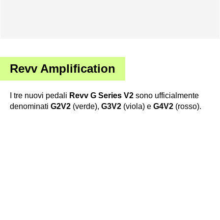
Revv Amplification
I tre nuovi pedali
Revv G Series V2
sono ufficialmente
denominati
G2V2
(verde),
G3V2
(viola) e
G4V2
(rosso).