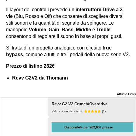
Il layout dei controlli prevede un
interruttore Drive a 3
vie
(Blu, Rosso e Off) che consente di scegliere diversi
stili sonori e la quantità di segnale da spingere. Le
manopole
Volume
,
Gain
,
Bass
,
Middle
e
Treble
consentono di regolare il suono in base ai propri gusti.
Si tratta di un progetto analogico con circuito
true
bypass
, comune a tutti e tre i pedali della nuova serie V2.
Prezzo di listino 262€
Revv G2V2 da Thomann
Affiliate Links
Revv G2 V2 Crunch/Overdrive
Valutazione dei clienti:
(1)
Disponibile per 262,00€ presso