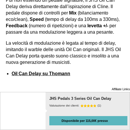
Pur non essendo un pedale signature, il JHS Oil Can
Delay deriva direttamente dall’ispirazione di Cline. Il
pedale dispone di controlli per
Mix
(bilanciamento
eco/clean),
Speed
(tempo di delay da 100ms a 330ms),
Feedback
(numero di ripetizioni) e una
levetta +/-
per
passare da una modulazione leggera a una pesante.
La velocità di modulazione è legata al tempo di delay,
imitando il warble delle unità Oil Can originali. Il JHS Oil
Can Delay porta questo suono classico e insolito a una
nuova generazione di musicisti.
Oil Can Delay su Thomann
Affiliate Links
JHS Pedals 3 Series Oil Can Delay
Valutazione dei clienti:
(1)
Disponibile per 115,00€ presso