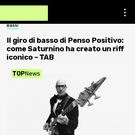
Contatti
Bassi
Not
Impostazioni dei cookie
Il giro di basso di Penso Positivo:
S
Chi Siamo
come Saturnino ha creato un riff
a
iconico – TAB
2
Newsletter
TOP
News