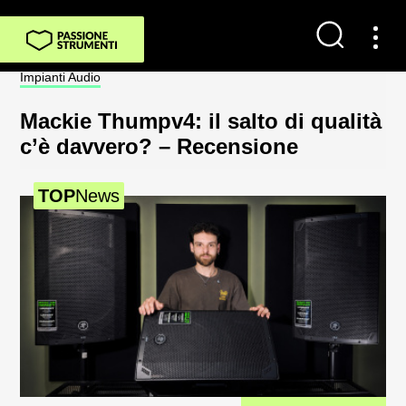
Impianti Audio
Bas
Mackie Thumpv4: il salto di qualità
Il
c’è davvero? – Recensione
c
i
TOP
News