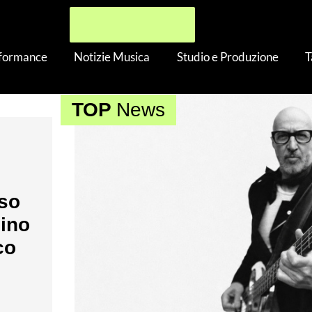
rformance
Notizie Musica
Studio e Produzione
T
TOP
News
nso
nino
co