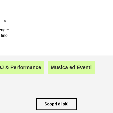
|
0
lenge:
 fino
DJ & Performance
Musica ed Eventi
Scopri di più