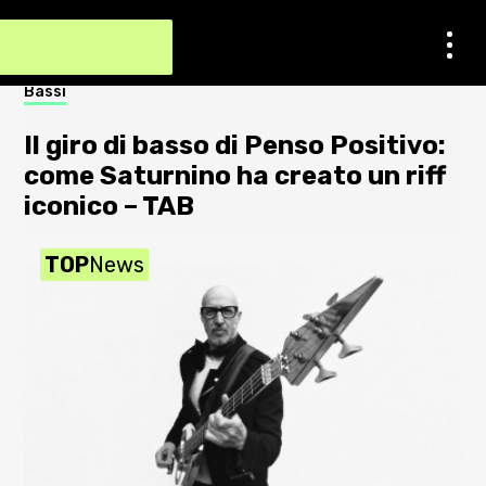
Contatti
Bassi
Not
Impostazioni dei cookie
Il giro di basso di Penso Positivo:
S
Chi Siamo
come Saturnino ha creato un riff
a
iconico – TAB
2
Newsletter
TOP
News