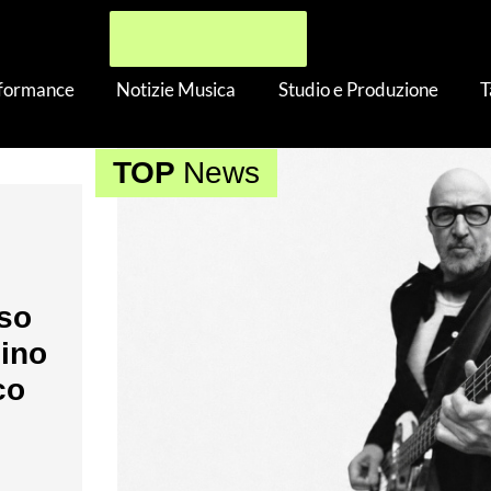
rformance
Notizie Musica
Studio e Produzione
T
TOP
News
nso
nino
co