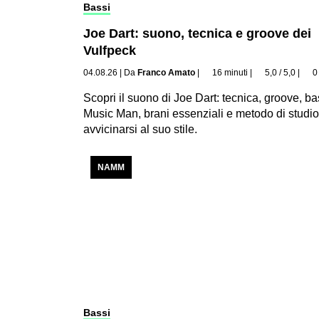
Bassi
Joe Dart: suono, tecnica e groove dei
Vulfpeck
04.08.26
|
Da
Franco Amato
|
16 minuti
|
5,0 / 5,0
|
0
Scopri il suono di Joe Dart: tecnica, groove, ba
Music Man, brani essenziali e metodo di studio
avvicinarsi al suo stile.
NAMM
Bassi