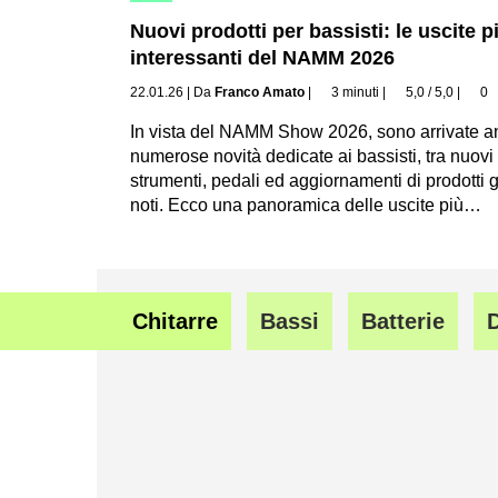
Nuovi prodotti per bassisti: le uscite p
interessanti del NAMM 2026
22.01.26
|
Da
Franco Amato
|
3 minuti
|
5,0 / 5,0
|
0
In vista del NAMM Show 2026, sono arrivate 
numerose novità dedicate ai bassisti, tra nuovi
strumenti, pedali ed aggiornamenti di prodotti 
noti. Ecco una panoramica delle uscite più…
Chitarre
Bassi
Batterie