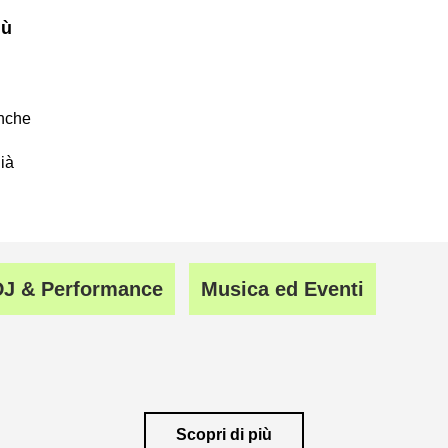
iù
anche
già
DJ & Performance
Musica ed Eventi
Scopri di più