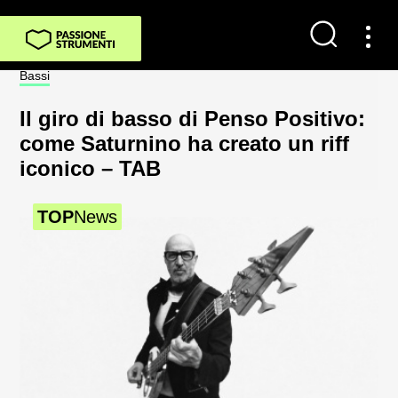
Bassi
Not
Il giro di basso di Penso Positivo:
Sp
come Saturnino ha creato un riff
al
iconico – TAB
2
TOP
News