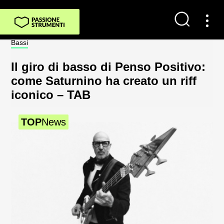
Contatti
Bassi
Not
Impostazioni dei cookie
Il giro di basso di Penso Positivo:
Sp
Chi Siamo
come Saturnino ha creato un riff
al
iconico – TAB
2
Newsletter
TOP
News