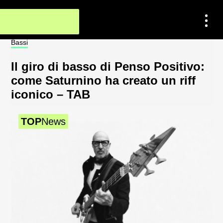
Contatti
Bassi
Not
Impostazioni dei cookie
Il giro di basso di Penso Positivo:
Sp
Chi Siamo
come Saturnino ha creato un riff
al
iconico – TAB
2
Newsletter
TOP
News