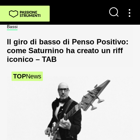
Contatti
Bassi
Not
Impostazioni dei cookie
Il giro di basso di Penso Positivo:
Sp
Chi Siamo
come Saturnino ha creato un riff
al
iconico – TAB
2
Newsletter
TOP
News