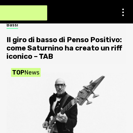
Contatti
Bassi
Not
Impostazioni dei cookie
Il giro di basso di Penso Positivo:
S
Chi Siamo
come Saturnino ha creato un riff
a
iconico – TAB
2
Newsletter
TOP
News