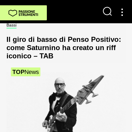
Contatti
Bassi
Not
Impostazioni dei cookie
Il giro di basso di Penso Positivo:
Sp
Chi Siamo
come Saturnino ha creato un riff
al
iconico – TAB
2
Newsletter
TOP
News