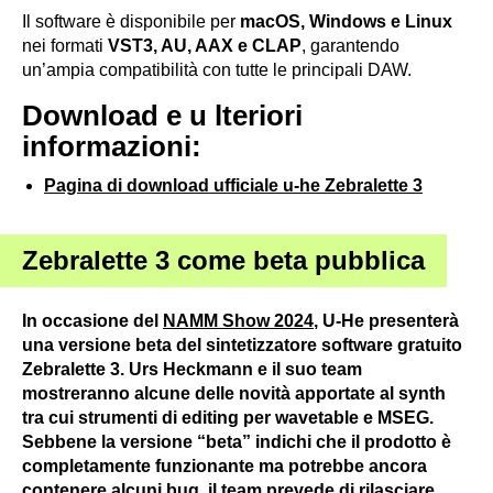
Il software è disponibile per
macOS, Windows e Linux
nei formati
VST3, AU, AAX e CLAP
, garantendo
un’ampia compatibilità con tutte le principali DAW.
Download e u lteriori
informazioni
:
Pagina di download ufficiale u-he Zebralette 3
Zebralette 3 come beta pubblica
In occasione del
NAMM Show 2024
, U-He presenterà
una versione beta del sintetizzatore software gratuito
Zebralette 3. Urs Heckmann e il suo team
mostreranno alcune delle novità apportate al synth
tra cui strumenti di editing per wavetable e MSEG.
Sebbene la versione “beta” indichi che il prodotto è
completamente funzionante ma potrebbe ancora
contenere alcuni bug, il team prevede di rilasciare