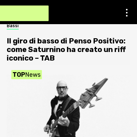
Contatti
Bassi
Not
Impostazioni dei cookie
Il giro di basso di Penso Positivo:
S
Chi Siamo
come Saturnino ha creato un riff
a
iconico – TAB
2
Newsletter
TOP
News