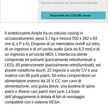
Nessuna valutazione del cliente ancora disponibile
Disponibile per 2.333,00€ presso
Il sintetizzatore Ample ha un robusto
casing
in
acciaio/alluminio, pesa 3,7 kg e misura 550 x 262 x 83
mm (L x P x A). Dispone di un interruttore on/off sul retro,
di un ingresso e di un’uscita audio (jack da 6,3 mm) e di
un ingresso e un’uscita MIDI. L’interfaccia utente
comprende tre pulsanti (parzialmente retroilluminati a
LED), 65 potenziometri (parzialmente retroilluminati), sei
piastre metalliche
touch
, 22 ingressi e uscite CV e una
matrice con 99 punti
patch
. Gli extra comprendono un
alimentatore esterno da 18 V CC con cavo di
alimentazione, una guida breve, una bustina di spine
patch e diversi cavi patch mini jack. La base
dell’alloggiamento è dotata di fori di montaggio
compatibili con il sistema VESA.