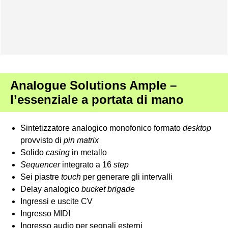
Analogue Solutions Ample –
l’essenziale a portata di mano
Sintetizzatore analogico monofonico formato
desktop
provvisto di
pin matrix
Solido
casing
in metallo
Sequencer
integrato a 16
step
Sei piastre
touch
per generare gli intervalli
Delay analogico
bucket brigade
Ingressi e uscite CV
Ingresso MIDI
Ingresso audio per segnali esterni