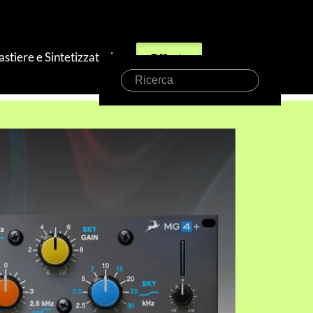
astiere e Sintetizzatori
Offerte
Ricerca
ative!