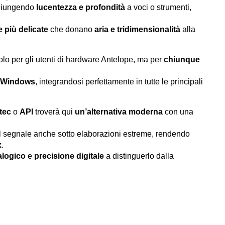
giungendo
lucentezza e profondità
a voci o strumenti,
 più delicate
che donano
aria e tridimensionalità
alla
lo per gli utenti di hardware Antelope, ma per
chiunque
e Windows
, integrandosi perfettamente in tutte le principali
tec
o
API
troverà qui
un’alternativa moderna
con una
l segnale anche sotto elaborazioni estreme, rendendo
x
.
alogico
e
precisione digitale
a distinguerlo dalla