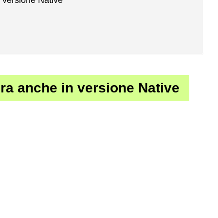
n versione Native
ora anche in versione Native