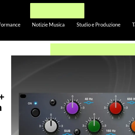
rformance
Notizie Musica
Studio e Produzione
T
e
›
Antelope Audio MG4+ gratis! – Tutti i plugin ora in versione N
+
n