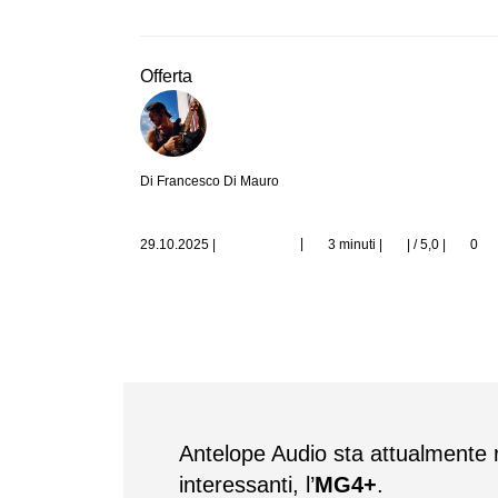
Offerta
Di Francesco Di Mauro
|
29.10.2025
|
3 minuti |
| / 5,0
|
0
Antelope Audio sta attualmente r
interessanti, l’
MG4+
.