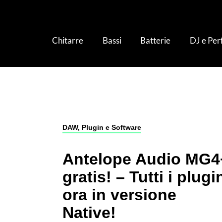
Chitarre
Bassi
Batterie
DJ e Pe
Studio e Produzione
›
DAW, Plugin e Softwar
DAW, Plugin e Software
Antelope Audio MG4
gratis! – Tutti i plugi
ora in versione
Native!