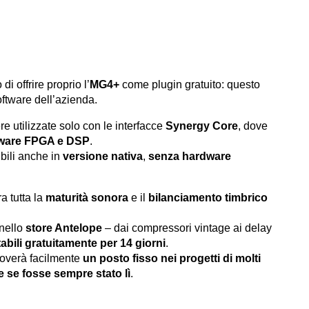
 offrire proprio l’
MG4+
come plugin gratuito: questo
oftware dell’azienda.
e utilizzate solo con le interfacce
Synergy Core
, dove
ware FPGA e DSP
.
ibili anche in
versione nativa
,
senza hardware
a tutta la
maturità sonora
e il
bilanciamento timbrico
nello
store Antelope
– dai compressori vintage ai delay
tabili gratuitamente per 14 giorni
.
roverà facilmente
un posto fisso nei progetti di molti
se fosse sempre stato lì
.