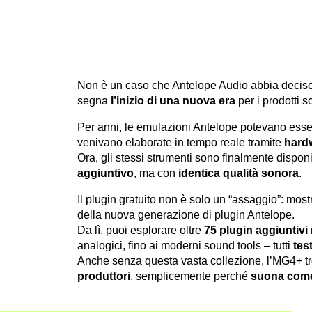
Non è un caso che Antelope Audio abbia deciso di
segna
l’inizio di una nuova era
per i prodotti s
Per anni, le emulazioni Antelope potevano esser
venivano elaborate in tempo reale tramite
hard
Ora, gli stessi strumenti sono finalmente dispon
aggiuntivo
, ma con
identica qualità sonora
.
Il plugin gratuito non è solo un “assaggio”: mostr
della nuova generazione di plugin Antelope.
Da lì, puoi esplorare oltre
75 plugin aggiuntivi
analogici, fino ai moderni sound tools – tutti
tes
Anche senza questa vasta collezione, l’MG4+ t
produttori
, semplicemente perché
suona come 