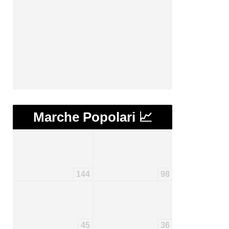
Marche Popolari 📈
144
98
45
36