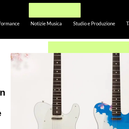
rformance
Notizie Musica
Studio e Produzione
T
Japan Limited Sakura Telecaster: delle vere opere d’arte!
an
e