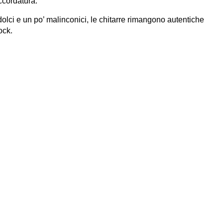
accordatura.
dolci e un po’ malinconici, le chitarre rimangono autentiche
ock.