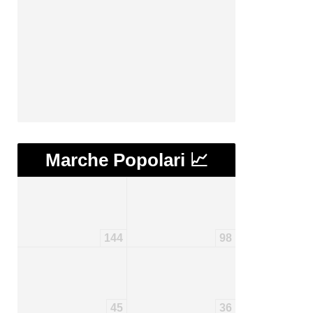
Marche Popolari 📈
144
98
45
36