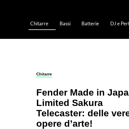
Chitarre
Bassi
Batterie
DJ e Pe
Chitarre
›
Chitarre Elettriche
›
Fender Made in 
Chitarre
Fender Made in Jap
Limited Sakura
Telecaster: delle ver
opere d’arte!