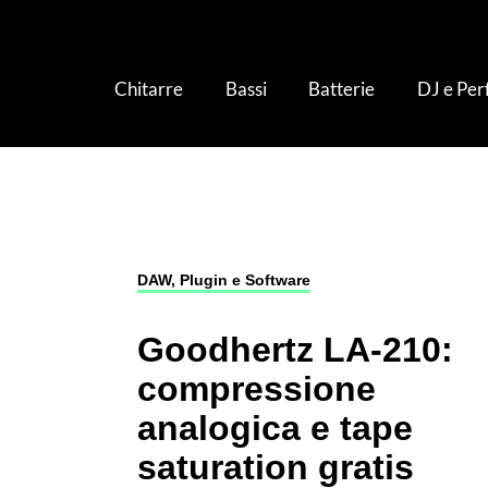
Chitarre
Bassi
Batterie
DJ e Pe
Studio e Produzione
›
DAW, Plugin e Softwar
DAW, Plugin e Software
Goodhertz LA-210:
compressione
analogica e tape
saturation gratis