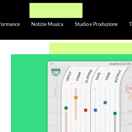
rformance
Notizie Musica
Studio e Produzione
T
e
›
Goodhertz LA-210: compressione analogica e tape saturation