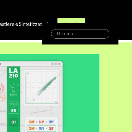
astiere e Sintetizzatori
Offerte
Ricerca
 gratis