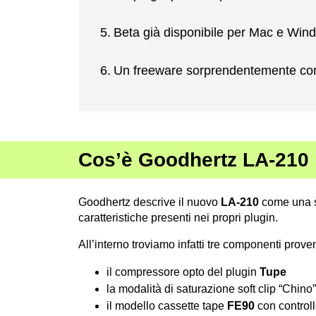
Beta già disponibile per Mac e Win
Un freeware sorprendentemente co
Cos’è Goodhertz LA-210
Goodhertz descrive il nuovo
LA-210
come una so
caratteristiche presenti nei propri plugin.
All’interno troviamo infatti tre componenti proven
il compressore opto del plugin
Tupe
la modalità di saturazione soft clip “Chino”
il modello cassette tape
FE90
con controll