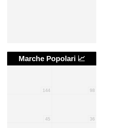
Marche Popolari 📈
144
98
45
36