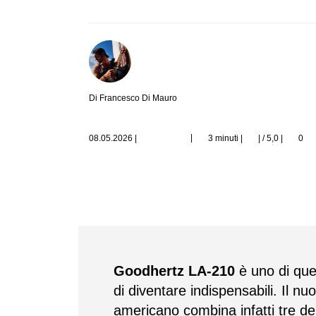
Di Francesco Di Mauro
|
08.05.2026
|
3 minuti |
| / 5,0
|
0
Goodhertz LA-210
è uno di quei
di diventare indispensabili. Il nu
americano combina infatti tre de