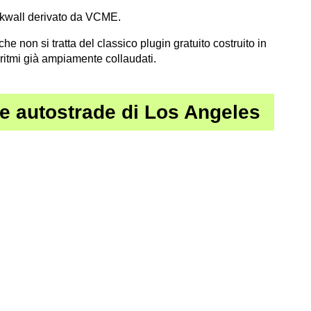
ickwall derivato da VCME.
 non si tratta del classico plugin gratuito costruito in
oritmi già ampiamente collaudati.
lle autostrade di Los Angeles