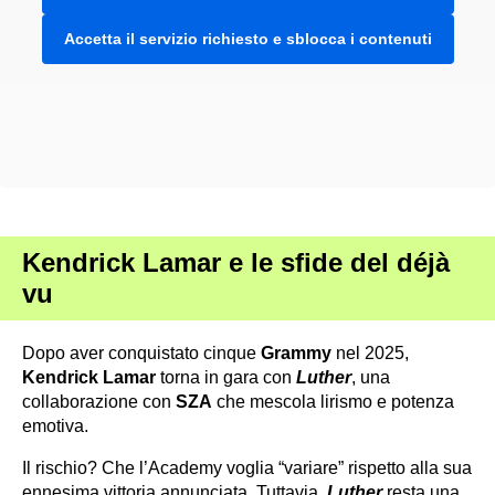
Accetta il servizio richiesto e sblocca i contenuti
Kendrick Lamar e le sfide del déjà
vu
Dopo aver conquistato cinque
Grammy
nel 2025,
Kendrick
Lamar
torna in gara con
Luther
, una
collaborazione con
SZA
che mescola lirismo e potenza
emotiva.
Il rischio? Che l’Academy voglia “variare” rispetto alla sua
ennesima vittoria annunciata. Tuttavia,
Luther
resta una