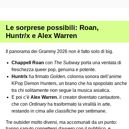
Le sorprese possibili: Roan,
Huntr/x e Alex Warren
Il panorama dei Grammy 2026 non è fatto solo di big.
Chappell Roan
con
The Subway
porta una ventata di
freschezza queer pop, genuina e potente.
Huntr/x
ha firmato
Golden
, colonna sonora dell’anime
KPop Demon Hunters, un brano che ha spopolato anche
tra chi solitamente non segue la musica asiatica.
E poi c’è
Alex
Warren
, il creator diventato cantautore,
che con
Ordinary
ha trasformato la viralità in arte,
restando in cima alle classifiche per settimane.
Tre outsider molto diversi, ma accomunati da un punto:
hanno saputo connettersi davvero con il pubblico, e