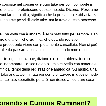
consiste nel conservare ogni take per poi ricomporle in
 vero, tutti – preferiscono questo metodo. Dicono: “Possiamo
vuoi farne un altra, significa che la prima non è abbastanza
 insieme pezzi di varie take, ma io trovo questo processo
e una volta che è andato, è eliminato tutto per sempre. Uso
nio digitale, il che significa che quando registro
ne precedente viene completamente cancellata. Non si può
ù take da passare al setaccio in un secondo momento.
di timing, intonazione, dizione o di un problema tecnico –
io ingombrare il disco rigido o il mio cervello con materiale
fin dai tempi della registrazione analogica. Su nastro, una
hia take andava eliminata per sempre. Lavoro in questo modo
ancellato, soprattutto perché non riesco a ricordare cosa
vorando a Curious Ruminant?