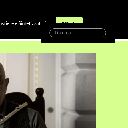
astiere e Sintetizzatori
Offerte
Ricerca
– Intervista