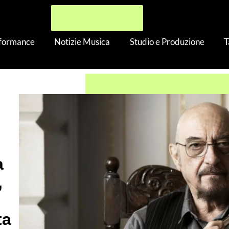
rformance
Notizie Musica
Studio e Produzione
T
son ci Parla di Curious Ruminant, l’Ultimo Album dei Jethro Tull 
a
,
ta