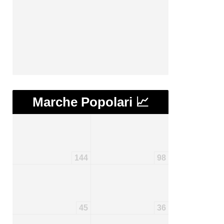
Marche Popolari 📈
144
98
45
36