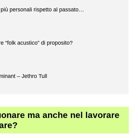
più personali rispetto al passato…
 “folk acustico” di proposito?
inant – Jethro Tull
suonare ma anche nel lavorare
lare?