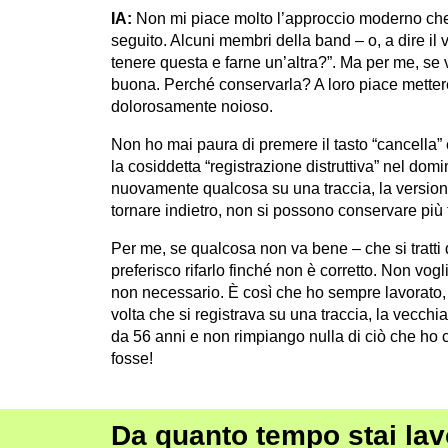
IA:
Non mi piace molto l’approccio moderno che 
seguito. Alcuni membri della band – o, a dire il
tenere questa e farne un’altra?”. Ma per me, se 
buona. Perché conservarla? A loro piace mettere
dolorosamente noioso.
Non ho mai paura di premere il tasto “cancella” 
la cosiddetta “registrazione distruttiva” nel domi
nuovamente qualcosa su una traccia, la versio
tornare indietro, non si possono conservare pi
Per me, se qualcosa non va bene – che si tratti 
preferisco rifarlo finché non è corretto. Non vogl
non necessario. È così che ho sempre lavorato, 
volta che si registrava su una traccia, la vecc
da 56 anni e non rimpiango nulla di ciò che ho c
fosse!
Da quanto tempo stai la