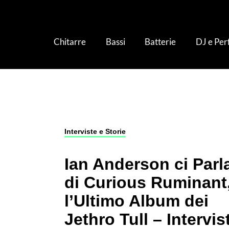
Chitarre
Bassi
Batterie
DJ e Pe
Notizie Musica
›
Interviste e Storie
›
Ian Ander
Interviste e Storie
Ian Anderson ci Parl
di Curious Ruminant
l’Ultimo Album dei
Jethro Tull – Intervis