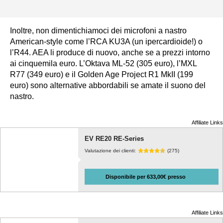
Inoltre, non dimentichiamoci dei microfoni a nastro
American-style come l’RCA KU3A (un ipercardioide!) o
l’R44. AEA li produce di nuovo, anche se a prezzi intorno
ai cinquemila euro. L’Oktava ML-52 (305 euro), l’MXL
R77 (349 euro) e il Golden Age Project R1 MkII (199
euro) sono alternative abbordabili se amate il suono del
nastro.
Affiliate Links
EV RE20 RE-Series
Valutazione dei clienti:
(275)
Disponibile per 633,00€ presso
Affiliate Links