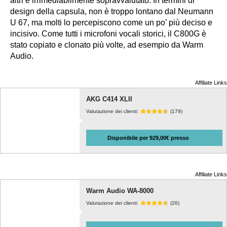
altri è irrimediabilmente sopravvalutato. In termini di
design della capsula, non è troppo lontano dal Neumann
U 67, ma molti lo percepiscono come un po’ più deciso e
incisivo. Come tutti i microfoni vocali storici, il C800G è
stato copiato e clonato più volte, ad esempio da Warm
Audio.
Affiliate Links
AKG C414 XLII
Valutazione dei clienti:
(179)
Disponibile per 929,00€ presso
Affiliate Links
Warm Audio WA-8000
Valutazione dei clienti:
(26)