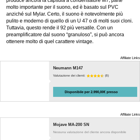
produce ancora la capsula a condensatore M7, parte
molto importante per il suono, ed è basato sul PVC
anziché sul Mylar. Certo, il suono è notevolmente più
pulito e moderno di quello di un U 47 o di molti suoi cloni.
Tuttavia, questo rende il 92 più versatile. Con un
preamplificatore dal suono “granuloso”, si può ancora
ottenere molto di quel carattere vintage.
Affiliate Links
Neumann M147
Valutazione dei clienti:
(6)
Disponibile per 2.990,00€ presso
Affiliate Links
Mojave MA-200 SN
Nessuna valutazione del cliente ancora disponibile