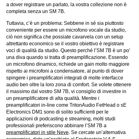
a dover registrare un parlato, la vostra collezione non è
completa senza un SM 7B.
Tuttavia, c’è un problema: Sebbene in sé sia piuttosto
conveniente per essere un microfono vocale da studio,
ciò non significa che possiate cavarvela con un setup
altrettanto economico se il vostro obiettivo è registrare
voci di qualità da studio. Questo perché l’SM 7B è un po’
una diva quando si tratta di preamplificazione. Essendo
un microfono dinamico, richiede un gain molto maggiore
rispetto ai microfoni a condensatore, al punto di dover
spingere i preamplificatori integrati di molte interfacce
audio ben oltre la loro zona di comfort. Se volete ottenere
il massimo dal vostro SM 7B, vi consiglio di investire in
un preamplificatore di alta qualità. Mentre i
preamplificatori in-line come TritonAudio FetHead o sE
Electronics DM1 sono di solito sufficienti per le
applicazioni di podcasting e streaming, molti studi
professionali preferiscono abbinare l’SM 7B a
preamplificatori in stile Neve
. Se cercate un’alternativa