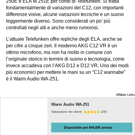
250E e ELA M 251E per conto di Telefunken. Si tratta
fondamentalmente di variazioni del C12, con importanti
differenze visive, alcune variazioni tecniche e un suono
leggermente diverso. Sono considerati un po’ più
controllati negli alti e anche meno rumorosi.
L’attuale Telefunken offre repliche degli ELA, anche se
per cifre a cinque zeri. Il moderno AKG C12 VR è un
ottimo microfono, ma non ha molto in comune con
l’originale storico in termini di suono e tecnologia, come
invece accadeva con l’AKG D12 e D12 VR. Uno dei modi
più economici per mettere le mani su un “C12 wannabe”
è il Warm Audio WA-251.
Affiliate Links
Warm Audio WA-251
Valutazione dei clienti:
(26)
Disponibile per 844,00€ presso