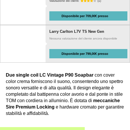
Valutazione dei clienti:
(1)
Disponibile per 709,00€ presso
Larry Carlton L7V TS New Gen
Nessuna valutazione del cliente ancora disponibile
Disponibile per 799,00€ presso
Due single coil LC Vintage P90 Soapbar
con cover
color crema forniscono il suono, consentendo uno spettro
sonoro versatile e di alta qualità. Il design elegante è
completato dal battipenna color avorio e dal ponte in stile
TOM con cordiera in alluminio. È dotata di
meccaniche
Sire Premium Locking
e hardware cromato per garantire
stabilità e affidabilità.