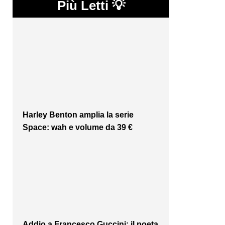
Più Letti 💡
Harley Benton amplia la serie
Space: wah e volume da 39 €
Addio a Francesco Guccini: il poeta