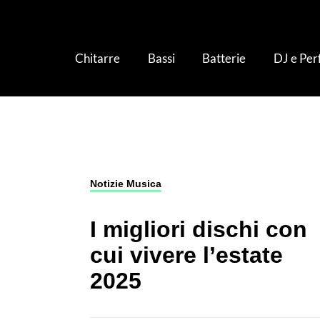
Chitarre
Bassi
Batterie
DJ e Pe
Notizie Musica
›
I migliori dischi con cui vive
Notizie Musica
I migliori dischi con
cui vivere l’estate
2025