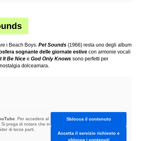
ounds
tare i Beach Boys.
Pet Sounds
(1966) resta uno degli album
sfera sognante delle giornate estive
con armonie vocali
 It Be Nice
e
God Only Knows
sono perfetti per
nostalgia dolceamara.
ouTube
. Per accedere al
Sblocca il contenuto
. Si prega di notare che in
er di terze parti.
Accetta il servizio richiesto e
sblocca i contenuti