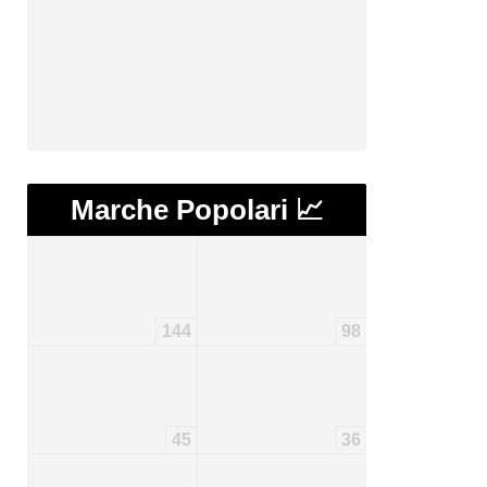
Marche Popolari 📈
144
98
45
36