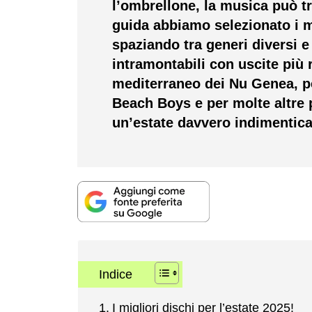
l’ombrellone, la musica può t
guida abbiamo selezionato i mi
spaziando tra generi diversi 
intramontabili con uscite più r
mediterraneo dei Nu Genea, p
Beach Boys e per molte altre p
un’estate davvero indimentica
Indice
I migliori dischi per l’estate 2025!