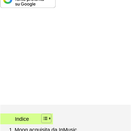
Indice
Moog acquisita da InMusic