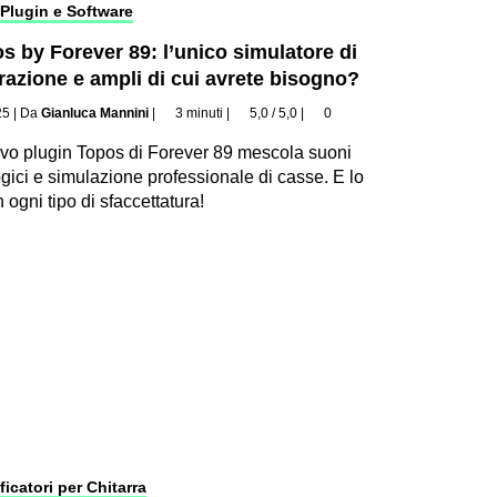
Plugin e Software
s by Forever 89: l’unico simulatore di
razione e ampli di cui avrete bisogno?
25
|
Da
Gianluca Mannini
|
3 minuti
|
5,0 / 5,0
|
0
ovo plugin Topos di Forever 89 mescola suoni
gici e simulazione professionale di casse. E lo
n ogni tipo di sfaccettatura!
ficatori per Chitarra