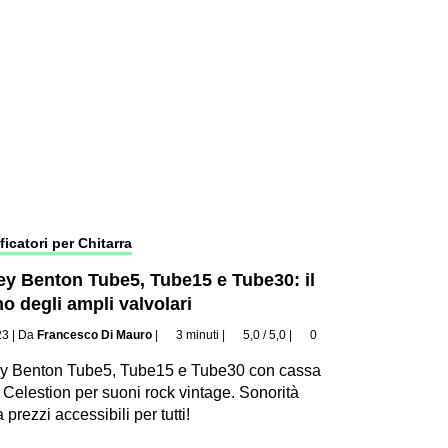
ficatori per Chitarra
ey Benton Tube5, Tube15 e Tube30: il
o degli ampli valvolari
23
|
Da
Francesco Di Mauro
|
3 minuti
|
5,0 / 5,0
|
0
ey Benton Tube5, Tube15 e Tube30 con cassa
Celestion per suoni rock vintage. Sonorità
 prezzi accessibili per tutti!