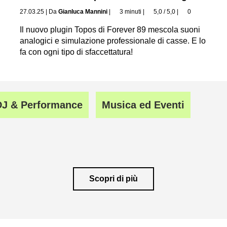
27.03.25
|
Da
Gianluca Mannini
|
3 minuti
|
5,0 / 5,0
|
0
Il nuovo plugin Topos di Forever 89 mescola suoni
analogici e simulazione professionale di casse. E lo
fa con ogni tipo di sfaccettatura!
DJ & Performance
Musica ed Eventi
Scopri di più