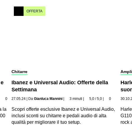
OFFERTA
Chitarre
Ampli
 e
Ibanez e Universal Audio: Offerte della
Harl
Settimana
suon
|
0
27.05.24
|
Da
Gianluca Mannini
|
3 minuti
|
5,0 / 5,0
|
0
30.10.
a la
Scopri offerte esclusive Ibanez e Universal Audio,
Harl
100
inclusi sconti su chitarre e pedali audio di alta
G110 
qualità per migliorare il tuo setup.
rock a