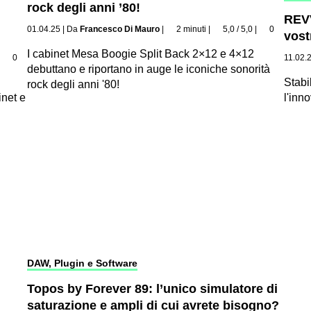
rock degli anni ’80!
REVV
01.04.25
|
Da
Francesco Di Mauro
|
2 minuti
|
5,0 / 5,0
|
0
vostr
I cabinet Mesa Boogie Split Back 2×12 e 4×12
|
0
11.02.
debuttano e riportano in auge le iconiche sonorità
Stabi
rock degli anni '80!
inet e
l'in
DAW, Plugin e Software
Topos by Forever 89: l’unico simulatore di
saturazione e ampli di cui avrete bisogno?