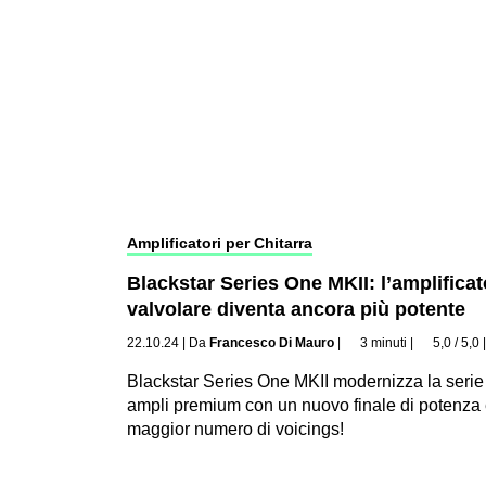
Amplificatori per Chitarra
Blackstar Series One MKII: l’amplificat
valvolare diventa ancora più potente
22.10.24
|
Da
Francesco Di Mauro
|
3 minuti
|
5,0 / 5,0
Blackstar Series One MKII modernizza la serie
ampli premium con un nuovo finale di potenza
maggior numero di voicings!