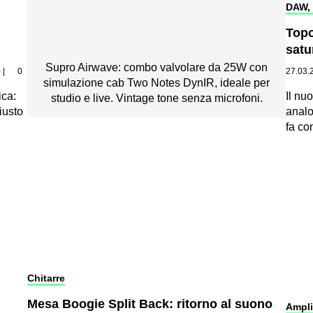
DAW, 
Topo
satu
Supro Airwave: combo valvolare da 25W con
0
|
0
27.03.
simulazione cab Two Notes DynIR, ideale per
ica:
Il nu
studio e live. Vintage tone senza microfoni.
iusto
analo
fa co
Chitarre
Mesa Boogie Split Back: ritorno al suono
Ampli