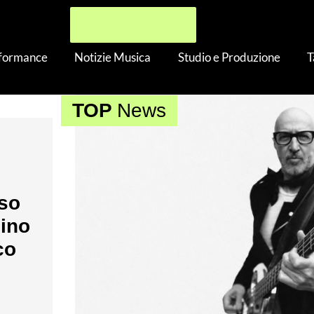
rformance
Notizie Musica
Studio e Produzione
T
TOP
News
nso
nino
co