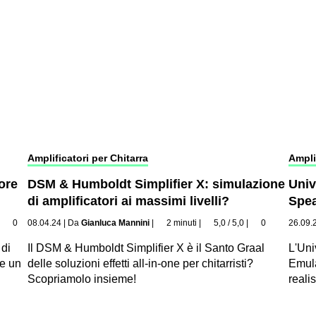
Amplificatori per Chitarra
Ampli
ore
DSM & Humboldt Simplifier X: simulazione
Univ
di amplificatori ai massimi livelli?
Spea
|
0
08.04.24
|
Da
Gianluca Mannini
|
2 minuti
|
5,0 / 5,0
|
0
26.09.
 di
Il DSM & Humboldt Simplifier X è il Santo Graal
L'Un
 e un
delle soluzioni effetti all-in-one per chitarristi?
Emula
Scopriamolo insieme!
reali