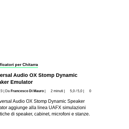
ficatori per Chitarra
ersal Audio OX Stomp Dynamic
ker Emulator
23
|
Da
Francesco Di Mauro
|
2 minuti
|
5,0 / 5,0
|
0
iversal Audio OX Stomp Dynamic Speaker
tor aggiunge alla linea UAFX simulazioni
stiche di speaker, cabinet, microfoni e stanze.