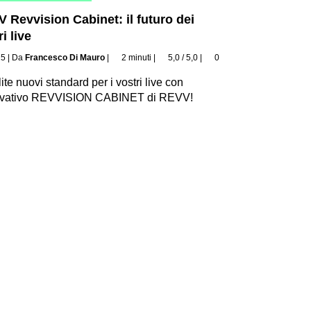
 Revvision Cabinet: il futuro dei
i live
25
|
Da
Francesco Di Mauro
|
2 minuti
|
5,0 / 5,0
|
0
lite nuovi standard per i vostri live con
novativo REVVISION CABINET di REVV!