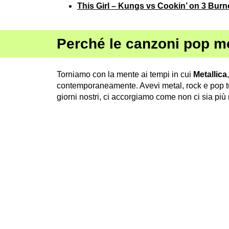
This Girl – Kungs vs Cookin’ on 3 Burn
Perché le canzoni pop m
Torniamo con la mente ai tempi in cui
Metallica
contemporaneamente. Avevi metal, rock e pop tu
giorni nostri, ci accorgiamo come non ci sia più 