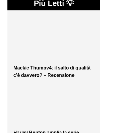
Più Letti 💡
Mackie Thumpv4: il salto di qualità
c’è davvero? – Recensione
Harley Benton amplia la serie