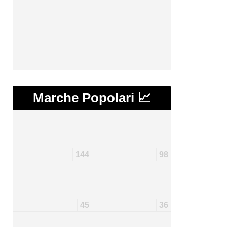
Marche Popolari 📈
144
98
45
36