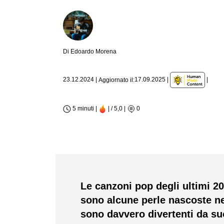
Di Edoardo Morena
|
23.12.2024
|
17.09.2025
|
Aggiornato il:
5 minuti |
| / 5,0
|
0
Le canzoni pop degli ultimi 2
sono alcune perle nascoste ne
sono davvero divertenti da su