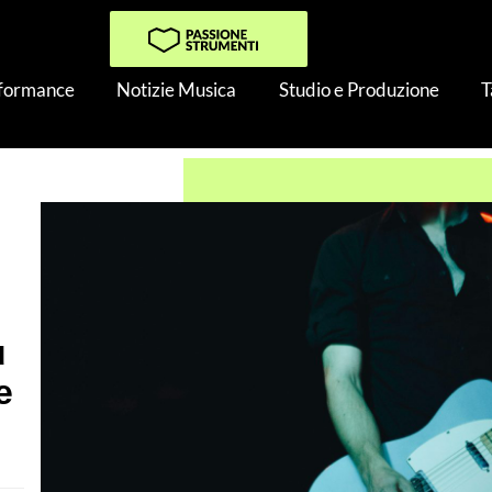
rformance
Notizie Musica
Studio e Produzione
T
 Suonare sulla Chitarra
ù
e