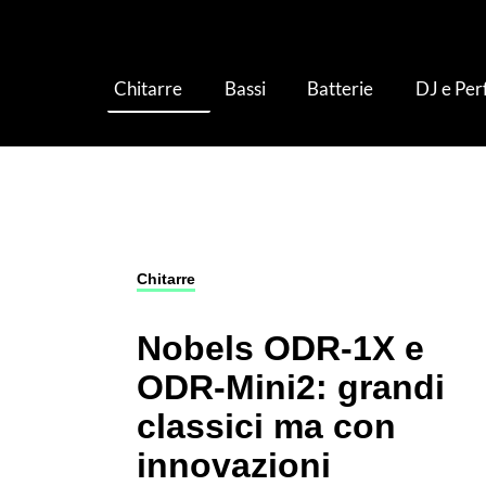
Chitarre
Bassi
Batterie
DJ e Pe
Chitarre
›
Pedali ed Effetti per Chitarra
›
Nobel
Chitarre
Nobels ODR-1X e
ODR-Mini2: grandi
classici ma con
innovazioni