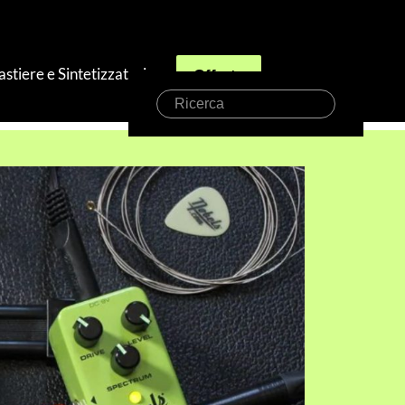
astiere e Sintetizzatori
Offerte
Ricerca
lligenti