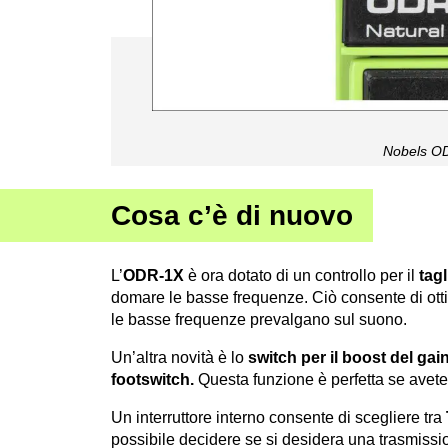
Nobels O
Cosa c’è di nuovo
L’
ODR-1X
è ora dotato di un controllo per il
tagl
domare le basse frequenze. Ciò consente di ottim
le basse frequenze prevalgano sul suono.
Un’altra novità è lo
switch per il boost del gai
footswitch.
Questa funzione è perfetta se avet
Un interruttore interno consente di scegliere tra
possibile decidere se si desidera una trasmissio