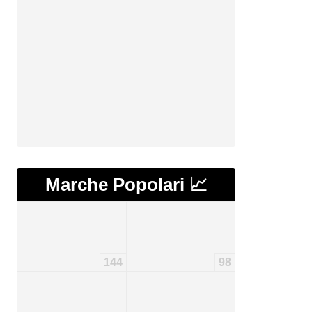
Marche Popolari 📈
144
98