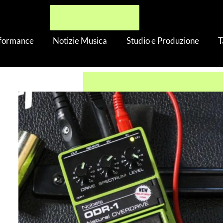
rformance
Notizie Musica
Studio e Produzione
T
s ODR-1X e ODR-Mini2: grandi classici ma con innovazioni inte