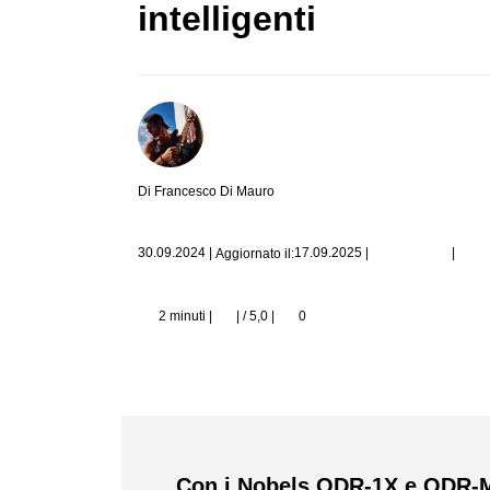
intelligenti
Di Francesco Di Mauro
|
30.09.2024
|
17.09.2025
|
Aggiornato il:
2 minuti |
| / 5,0
|
0
Con i Nobels ODR-1X e ODR-Min