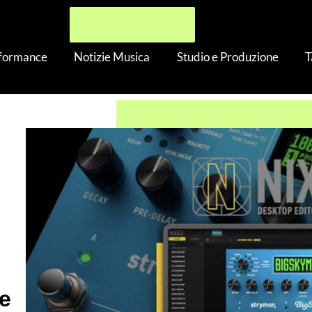
rformance
Notizie Musica
Studio e Produzione
T
on: disponibile il Free BigSky MX Preset Pack 1 con l’aggiorn
e