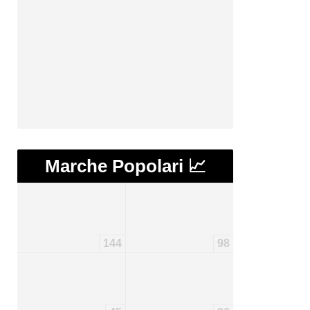
Marche Popolari 📈
144
98