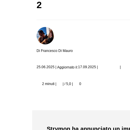
2
Di Francesco Di Mauro
|
25.06.2025
|
17.09.2025
|
Aggiornato il:
2 minuti |
| / 5,0
|
0
Strymon ha annunciato un imp