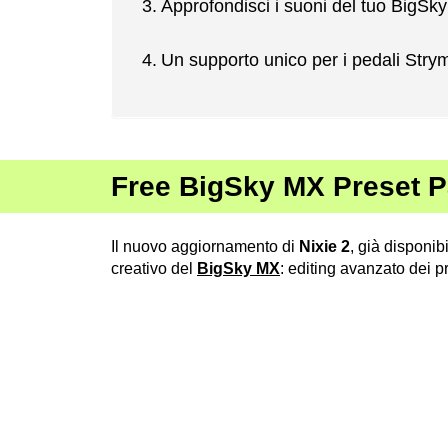
Approfondisci i suoni del tuo BigSk
Un supporto unico per i pedali Stry
Free BigSky MX Preset P
Il nuovo aggiornamento di
Nixie 2
, già disponibi
creativo del
BigSky MX
: editing avanzato dei 