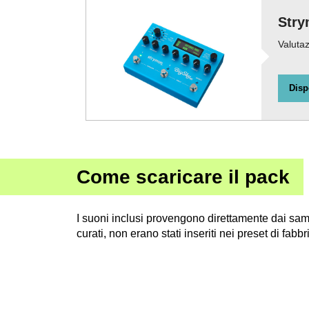
Stry
Valutaz
Disp
Come scaricare il pack
I suoni inclusi provengono direttamente dai sam
curati, non erano stati inseriti nei preset di fabbr