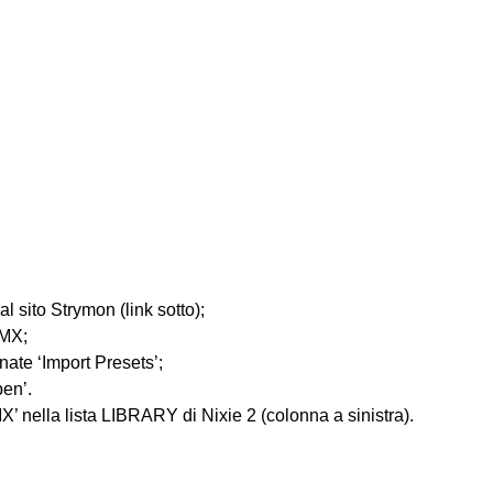
l sito Strymon (link sotto);
 MX;
onate ‘Import Presets’;
pen’.
X’ nella lista LIBRARY di Nixie 2 (colonna a sinistra).