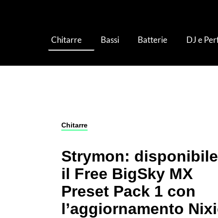
Chitarre
Bassi
Batterie
DJ e Pe
Chitarre
›
Pedali ed Effetti per Chitarra
›
Strym
Chitarre
Strymon: disponibile
il Free BigSky MX
Preset Pack 1 con
l’aggiornamento Nixi