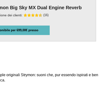
mon Big Sky MX Dual Engine Reverb
ione dei clienti:
(16)
onibile per 699,00€ presso
ple originali Strymon: suoni che, pur essendo ispirati e ben
ica.