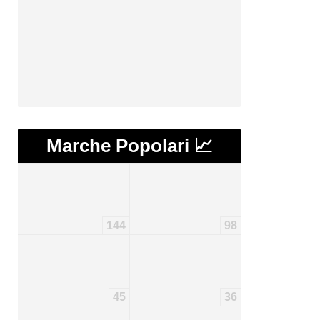
Marche Popolari 📈
144
98
45
36