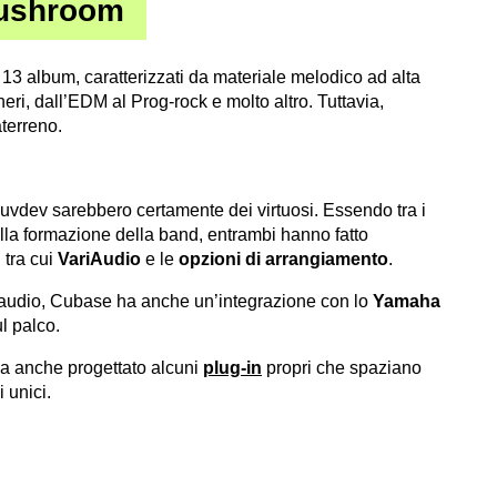
Mushroom
3 album, caratterizzati da materiale melodico ad alta
ri, dall’EDM al Prog-rock e molto altro. Tuttavia,
terreno.
vdev sarebbero certamente dei virtuosi. Essendo tra i
ella formazione della band, entrambi hanno fatto
 tra cui
VariAudio
e le
opzioni di arrangiamento
.
ne audio, Cubase ha anche un’integrazione con lo
Yamaha
ul palco.
ha anche progettato alcuni
plug-in
propri che spaziano
 unici.