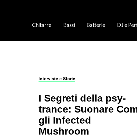
Chitarre
Bassi
Batterie
DJ e Pe
Notizie Musica
›
Interviste e Storie
›
I Segreti
Interviste e Storie
I Segreti della psy-
trance: Suonare Co
gli Infected
Mushroom