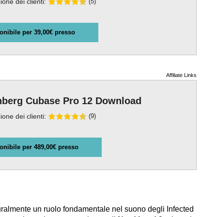
ione dei clienti:
(5)
onibile per 39,00€ presso
Affiliate Links
nberg Cubase Pro 12 Download
ione dei clienti:
(9)
onibile per 489,00€ presso
naturalmente un ruolo fondamentale nel suono degli Infected