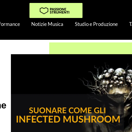
rformance
Notizie Musica
Studio e Produzione
T
 della psy-trance: Suonare Come gli Infected Mushroom
me