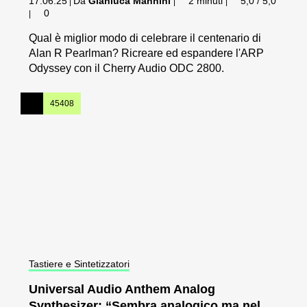
17.06.25
Da
Gianluca Mannini
2 minuti
5,0 / 5,0
|
|
|
0
|
Qual è miglior modo di celebrare il centenario di
Alan R Pearlman? Ricreare ed espandere l'ARP
Odyssey con il Cherry Audio ODC 2800.
45408
Tastiere e Sintetizzatori
Universal Audio Anthem Analog
Synthesizer: “Sembra analogico ma nel