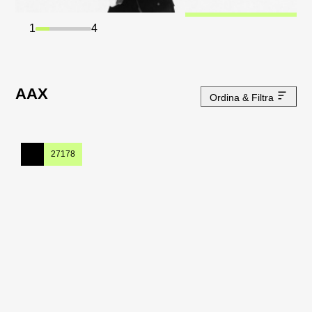
1
4
AAX
Ordina & Filtra
27178