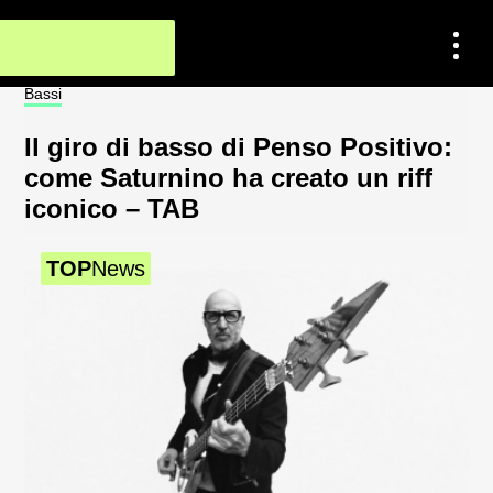
Bassi
Not
Il giro di basso di Penso Positivo:
Sp
come Saturnino ha creato un riff
al
iconico – TAB
2
TOP
News