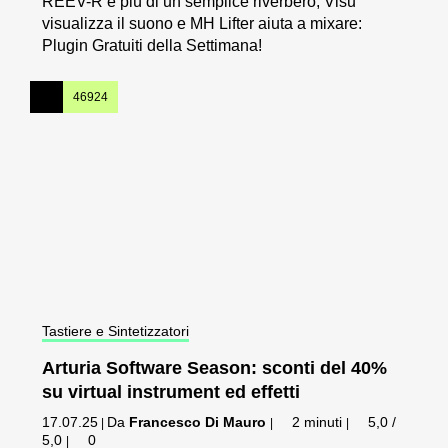
REEV-R è più di un semplice riverbero, Visu
visualizza il suono e MH Lifter aiuta a mixare:
Plugin Gratuiti della Settimana!
46924
Tastiere e Sintetizzatori
Arturia Software Season: sconti del 40%
su virtual instrument ed effetti
17.07.25
Da
Francesco Di Mauro
2 minuti
5,0 /
|
|
|
5,0
0
|