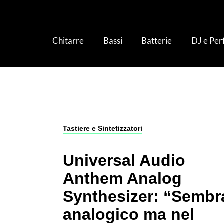
Chitarre
Bassi
Batterie
DJ e Pe
Tastiere e Sintetizzatori
›
Universal Audio Ant
Tastiere e Sintetizzatori
Universal Audio
Anthem Analog
Synthesizer: “Sembr
analogico ma nel