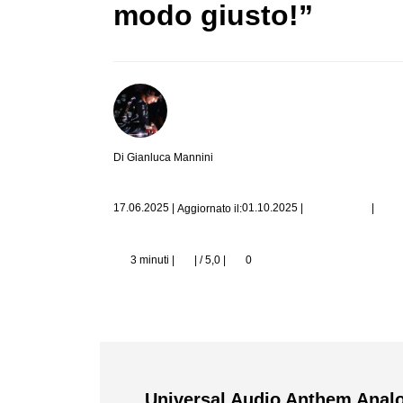
modo giusto!”
Di Gianluca Mannini
|
17.06.2025
|
01.10.2025
|
Aggiornato il:
3 minuti |
| / 5,0
|
0
Universal Audio Anthem Analo