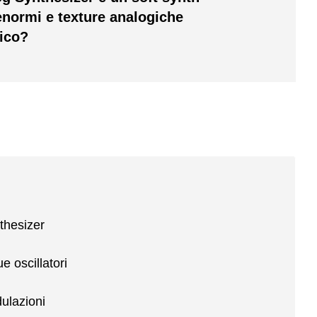
enormi e texture analogiche
nico?
thesizer
e oscillatori
ulazioni