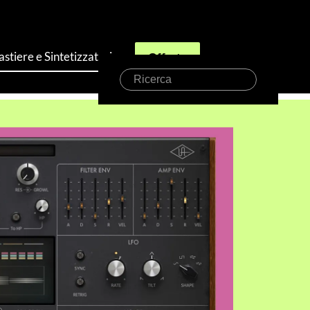
astiere e Sintetizzatori
Offerte
Ricerca
o!”