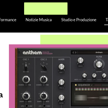
rformance
Notizie Musica
Studio e Produzione
T
hem Analog Synthesizer: “Sembra analogico ma nel modo giust
a