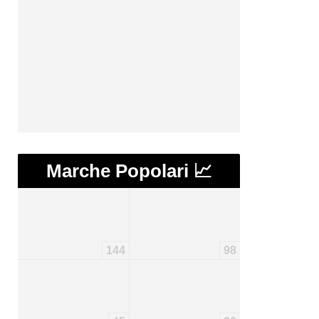
Marche Popolari 📈
144
98