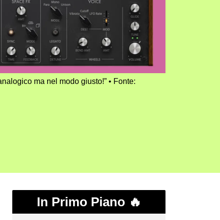
analogico ma nel modo giusto!”
Fonte:
In Primo Piano 🔥