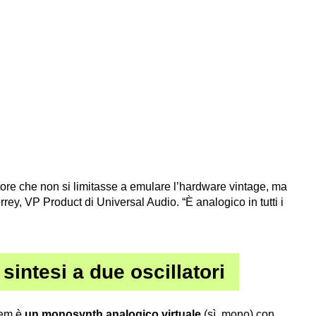
ore che non si limitasse a emulare l’hardware vintage, ma
rrey, VP Product di Universal Audio. “È analogico in tutti i
intesi a due oscillatori
hem è
un monosynth analogico virtuale
(sì, mono) con