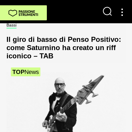
Bassi
Not
Il giro di basso di Penso Positivo:
Sp
come Saturnino ha creato un riff
al
iconico – TAB
2
TOP
News