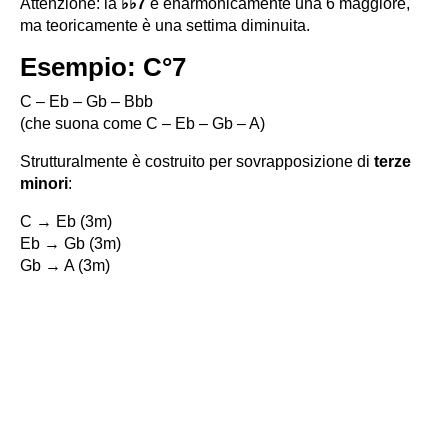
Attenzione: la
♭♭7
è enarmonicamente una 6 maggiore,
ma teoricamente è una settima diminuita.
Esempio: C°7
C – Eb – Gb – Bbb
(che suona come C – Eb – Gb – A)
Strutturalmente è costruito per sovrapposizione di
terze
minori
:
C → Eb (3m)
Eb → Gb (3m)
Gb → A (3m)