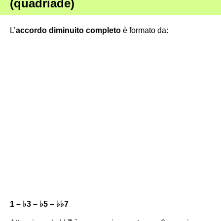
(quadriade)
L’
accordo diminuito completo
è formato da:
1 – ♭3 – ♭5 – ♭♭7