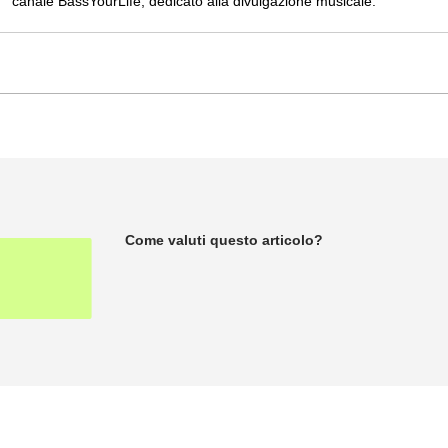
canale BassYourLife, dedicato alla divulgazione musicale.
Come valuti questo articolo?