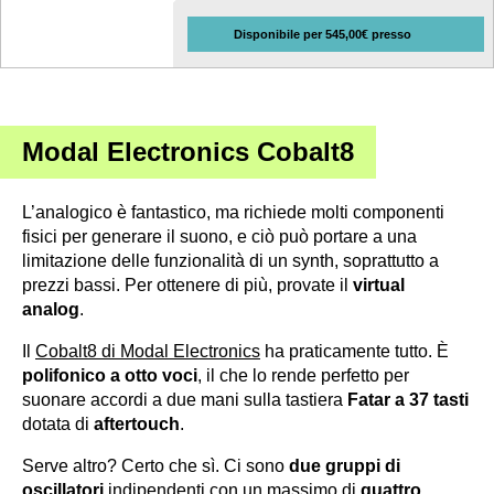
Disponibile per 545,00€ presso
Modal Electronics Cobalt8
L’analogico è fantastico, ma richiede molti componenti
fisici per generare il suono, e ciò può portare a una
limitazione delle funzionalità di un synth, soprattutto a
prezzi bassi. Per ottenere di più, provate il
virtual
analog
.
Il
Cobalt8 di Modal Electronics
ha praticamente tutto. È
polifonico a otto voci
, il che lo rende perfetto per
suonare accordi a due mani sulla tastiera
Fatar a 37 tasti
dotata di
aftertouch
.
Serve altro? Certo che sì. Ci sono
due gruppi di
oscillatori
indipendenti con un massimo di
quattro